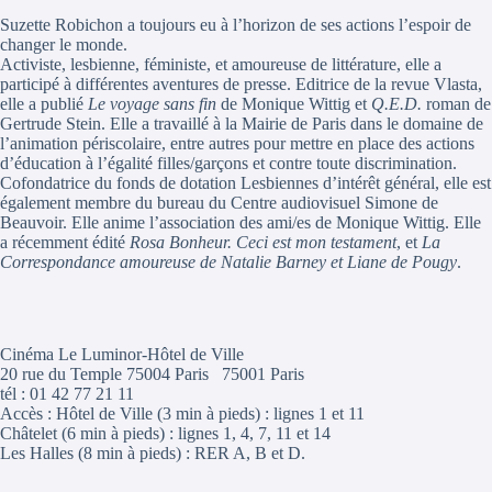
Suzette Robichon a toujours eu à l’horizon de ses actions l’espoir de
changer le monde.
Activiste, lesbienne, féministe, et amoureuse de littérature, elle a
participé à différentes aventures de presse. Editrice de la revue Vlasta,
elle a publié
Le voyage sans fin
de Monique Wittig et
Q.E.D.
roman de
Gertrude Stein. Elle a travaillé à la Mairie de Paris dans le domaine de
l’animation périscolaire, entre autres pour mettre en place des actions
d’éducation à l’égalité filles/garçons et contre toute discrimination.
Cofondatrice du fonds de dotation Lesbiennes d’intérêt général, elle est
également membre du bureau du Centre audiovisuel Simone de
Beauvoir. Elle anime l’association des ami/es de Monique Wittig. Elle
a récemment édité
Rosa Bonheur. Ceci est mon testament
, et
La
Correspondance amoureuse de Natalie Barney et Liane de Pougy
.
Cinéma Le Luminor-Hôtel de Ville
20 rue du Temple 75004 Paris 75001 Paris
tél : 01 42 77 21 11
Accès : Hôtel de Ville (3 min à pieds) : lignes 1 et 11
Châtelet (6 min à pieds) : lignes 1, 4, 7, 11 et 14
Les Halles (8 min à pieds) : RER A, B et D.