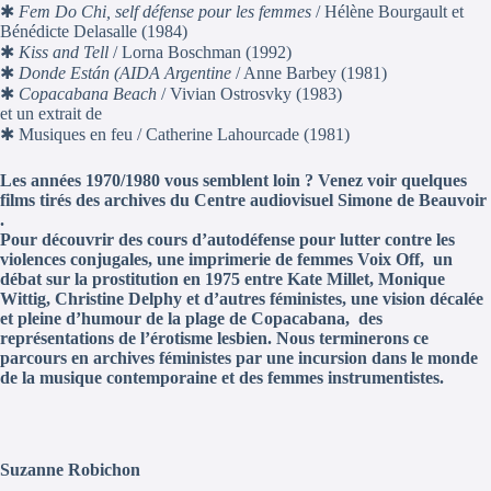
✱
Fem Do Chi, self défense pour les femmes
/ Hélène Bourgault et
Bénédicte Delasalle (1984)
✱
Kiss and Tell
/ Lorna Boschman (1992)
✱
Donde Están (AIDA Argentine
/ Anne Barbey (1981)
✱
Copacabana Beach
/ Vivian Ostrosvky (1983)
et un extrait de
✱ Musiques en feu / Catherine Lahourcade (1981)
Les années 1970/1980 vous semblent loin ? Venez voir quelques
films tirés des archives du Centre audiovisuel Simone de Beauvoir
.
Pour découvrir des cours d’autodéfense pour lutter contre les
violences conjugales, une imprimerie de femmes Voix Off, un
débat sur la prostitution en 1975 entre Kate Millet, Monique
Wittig, Christine Delphy et d’autres féministes, une vision décalée
et pleine d’humour de la plage de Copacabana, des
représentations de l’érotisme lesbien. Nous terminerons ce
parcours en archives féministes par une incursion dans le monde
de la musique contemporaine et des femmes instrumentistes.
Suzanne Robichon