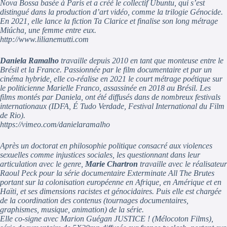
Nova Bossa basée à Paris et a créé le collectif Ubuntu, qui s’est
distingué dans la production d’art vidéo, comme la trilogie Génocide.
En 2021, elle lance la fiction Ta Clarice et finalise son long métrage
Miúcha, une femme entre eux.
http://www.lilianemutti.com
Daniela Ramalho
travaille depuis 2010 en tant que monteuse entre le
Brésil et la France. Passionnée par le film documentaire et par un
cinéma hybride, elle co-réalise en 2021 le court métrage poétique sur
le politicienne Marielle Franco, assassinée en 2018 au Brésil. Les
films montés par Daniela, ont été diffusés dans de nombreux festivals
internationaux (IDFA, É Tudo Verdade, Festival International du Film
de Rio).
https://vimeo.com/danielaramalho
Après un doctorat en philosophie politique consacré aux violences
sexuelles comme injustices sociales, les questionnant dans leur
articulation avec le genre,
Marie Chartron
travaille avec le réalisateur
Raoul Peck pour la série documentaire Exterminate All The Brutes
portant sur la colonisation européenne en Afrique, en Amérique et en
Haïti, et ses dimensions racistes et génocidaires. Puis elle est chargée
de la coordination des contenus (tournages documentaires,
graphismes, musique, animation) de la série.
Elle co-signe avec Marion Guégan JUSTICE ! (Mélocoton Films),