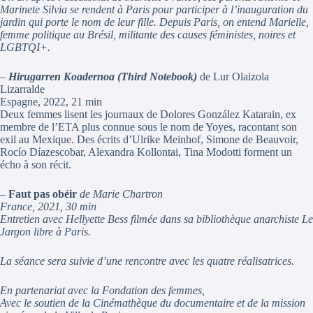
Marinete Silvia se rendent à Paris pour participer à l’inauguration du
jardin qui porte le nom de leur fille. Depuis Paris, on entend Marielle,
femme politique au Brésil, militante des causes féministes, noires et
LGBTQI+.
–
Hirugarren Koadernoa (Third Notebook)
de Lur Olaizola
Lizarralde
Espagne, 2022, 21 min
Deux femmes lisent les journaux de Dolores González Katarain, ex
membre de l’ETA plus connue sous le nom de Yoyes, racontant son
exil au Mexique. Des écrits d’Ulrike Meinhof, Simone de Beauvoir,
Rocío Díazescobar, Alexandra Kollontai, Tina Modotti forment un
écho à son récit.
–
Faut pas obéir
de Marie Chartron
France, 2021, 30 min
Entretien avec Hellyette Bess filmée dans sa bibliothèque anarchiste Le
Jargon libre à Paris.
La séance sera suivie d’une rencontre avec les quatre réalisatrices.
En partenariat avec la Fondation des femmes,
Avec le soutien de la Cinémathèque du documentaire et de la mission