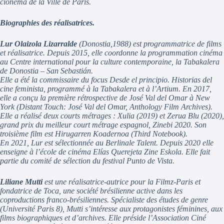
cionéma de la Ville de Paris.
Biographies des réalisatrices.
Lur Olaizola Lizarralde
(Donostia,1988)
est programmatrice de films
et réalisatrice. Depuis 2015, elle coordonne la programmation cinéma
au Centre international pour la culture contemporaine, la Tabakalera
de Donostia – San Sebastián.
Elle a été la commissaire du focus Desde el principio. Historias del
cine feminista, programmé à la Tabakalera et à l’Artium. En 2017,
elle a conçu la première rétrospective de José Val del Omar à New
York (Distant Touch: José Val del Omar, Anthology Film Archives).
Elle a réalisé deux courts métrages : Xulia (2019) et Zerua Blu (2020),
grand prix du meilleur court métrage espagnol, Zinebi 2020. Son
troisième film est Hirugarren Koadernoa (Third Notebook).
En 2021, Lur est sélectionnée au Berlinale Talent. Depuis 2020 elle
enseigne à l’école de cinéma Elías Querejeta Zine Eskola. Elle fait
partie du comité de sélection du festival Punto de Vista.
Liliane Mutti
est une réalisatrice-autrice pour la Filmz-Paris et
fondatrice de Toca, une société brésilienne active dans les
coproductions franco-brésiliennes. Spécialiste des études de genre
(Université Paris 8), Mutti s’intéresse aux protagonistes féminines, aux
films biographiques et d’archives. Elle préside l’Association Ciné