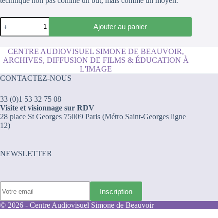
technique non pas comme un but, mais comme un moyen.
quantité
Ajouter au panier
de
Adolescentes
et
CENTRE AUDIOVISUEL SIMONE DE BEAUVOIR,
nouvelles
ARCHIVES, DIFFUSION DE FILMS & ÉDUCATION À
technologies
L'IMAGE
CONTACTEZ-NOUS
33 (0)1 53 32 75 08
Visite et visionnage sur RDV
28 place St Georges 75009 Paris (Métro Saint-Georges ligne
12)
NEWSLETTER
© 2026 - Centre Audiovisuel Simone de Beauvoir