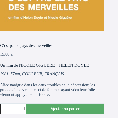
C’est pas le pays des merveilles
15,00
€
Un film de NICOLE GIGUÈRE – HELEN DOYLE
1981, 57mn, COULEUR, FRANÇAIS
Alice navigue dans les eaux troubles de la dépression; les
propos d'intervenantes et de femmes ayant vécu leur folie
viennent appuyer son histoire.
quantité
Ajouter au panier
de
C'est