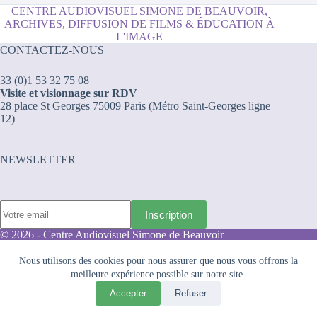
pas
CENTRE AUDIOVISUEL SIMONE DE BEAUVOIR,
le
ARCHIVES, DIFFUSION DE FILMS & ÉDUCATION À
pays
L'IMAGE
des
CONTACTEZ-NOUS
merveilles
33 (0)1 53 32 75 08
Visite et visionnage sur RDV
28 place St Georges 75009 Paris (Métro Saint-Georges ligne
12)
NEWSLETTER
© 2026 - Centre Audiovisuel Simone de Beauvoir
Nous utilisons des cookies pour nous assurer que nous vous offrons la
Mode d’emploi des archives
meilleure expérience possible sur notre site.
Conditions Générales de Ventes
Mentions légales
Accepter
Refuser