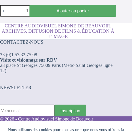
quantité
Ajouter au panier
de
La
marche
CENTRE AUDIOVISUEL SIMONE DE BEAUVOIR,
des
ARCHIVES, DIFFUSION DE FILMS & ÉDUCATION À
femmes
L'IMAGE
à
CONTACTEZ-NOUS
Hendaye
33 (0)1 53 32 75 08
Visite et visionnage sur RDV
28 place St Georges 75009 Paris (Métro Saint-Georges ligne
12)
NEWSLETTER
© 2026 - Centre Audiovisuel Simone de Beauvoir
Nous utilisons des cookies pour nous assurer que nous vous offrons la