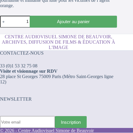
journaliste et militante qui lutte pour les victimes de l’agent
orange.
quantité
Ajouter au panier
de
Long
Time
CENTRE AUDIOVISUEL SIMONE DE BEAUVOIR,
Passing
ARCHIVES, DIFFUSION DE FILMS & ÉDUCATION À
L'IMAGE
CONTACTEZ-NOUS
33 (0)1 53 32 75 08
Visite et visionnage sur RDV
28 place St Georges 75009 Paris (Métro Saint-Georges ligne
12)
NEWSLETTER
© 2026 - Centre Audiovisuel Simone de Beauvoir