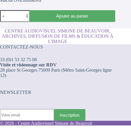
Macha Ovtchinnikova
quantité
Ajouter au panier
de
My
Russian
CENTRE AUDIOVISUEL SIMONE DE BEAUVOIR,
90's
ARCHIVES, DIFFUSION DE FILMS & ÉDUCATION À
L'IMAGE
CONTACTEZ-NOUS
33 (0)1 53 32 75 08
Visite et visionnage sur RDV
28 place St Georges 75009 Paris (Métro Saint-Georges ligne
12)
NEWSLETTER
© 2026 - Centre Audiovisuel Simone de Beauvoir