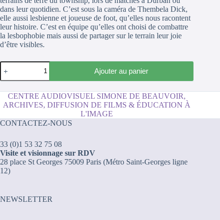
terrains de terre du township, lors de matches à Durban ou
dans leur quotidien. C’est sous la caméra de Thembela Dick,
elle aussi lesbienne et joueuse de foot, qu’elles nous racontent
leur histoire. C’est en équipe qu’elles ont choisi de combattre
la lesbophobie mais aussi de partager sur le terrain leur joie
d’être visibles.
quantité
Ajouter au panier
de
Thokozani
Football
CENTRE AUDIOVISUEL SIMONE DE BEAUVOIR,
Club
ARCHIVES, DIFFUSION DE FILMS & ÉDUCATION À
:
L'IMAGE
Team
CONTACTEZ-NOUS
Spirit
33 (0)1 53 32 75 08
Visite et visionnage sur RDV
28 place St Georges 75009 Paris (Métro Saint-Georges ligne
12)
NEWSLETTER