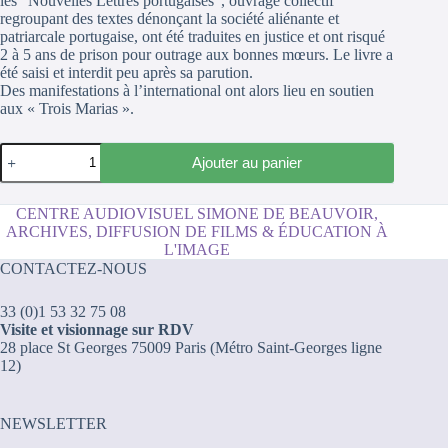
les "Nouvelles Lettres portugaises", ouvrage collectif
regroupant des textes dénonçant la société aliénante et
patriarcale portugaise, ont été traduites en justice et ont risqué
2 à 5 ans de prison pour outrage aux bonnes mœurs. Le livre a
été saisi et interdit peu après sa parution.
Des manifestations à l’international ont alors lieu en soutien
aux « Trois Marias ».
quantité
Ajouter au panier
de
Les
trois
CENTRE AUDIOVISUEL SIMONE DE BEAUVOIR,
portugaises
ARCHIVES, DIFFUSION DE FILMS & ÉDUCATION À
ou
L'IMAGE
les
CONTACTEZ-NOUS
trois
Marias
33 (0)1 53 32 75 08
Visite et visionnage sur RDV
28 place St Georges 75009 Paris (Métro Saint-Georges ligne
12)
NEWSLETTER