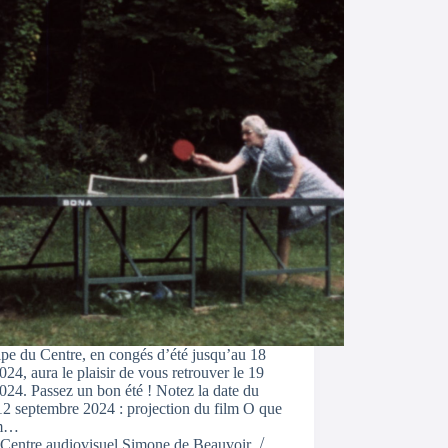
pe du Centre, en congés d’été jusqu’au 18
024, aura le plaisir de vous retrouver le 19
024. Passez un bon été ! Notez la date du
12 septembre 2024 : projection du film O que
m…
Centre audiovisuel Simone de Beauvoir