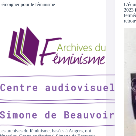
Témoigner pour le féminisme
L’équi
2023 
fermée
retrou
Les archives du féminisme, basées à Angers, ont