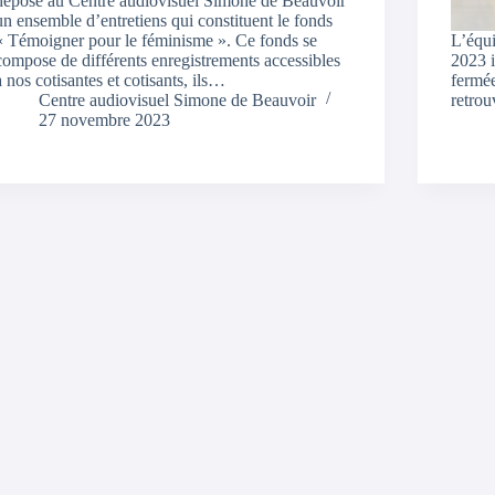
déposé au Centre audiovisuel Simone de Beauvoir
un ensemble d’entretiens qui constituent le fonds
« Témoigner pour le féminisme ». Ce fonds se
L’équi
compose de différents enregistrements accessibles
2023 
à nos cotisantes et cotisants, ils…
fermée
Centre audiovisuel Simone de Beauvoir
retrou
27 novembre 2023