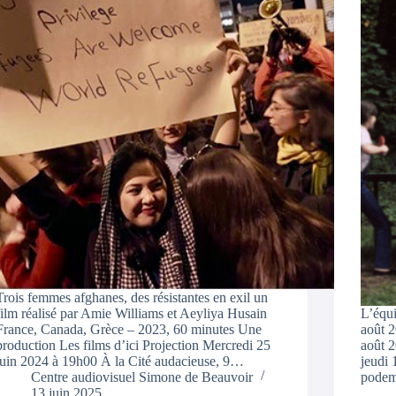
Trois femmes afghanes, des résistantes en exil un
film réalisé par Amie Williams et Aeyliya Husain
L’équi
France, Canada, Grèce – 2023, 60 minutes Une
août 2
production Les films d’ici Projection Mercredi 25
août 2
juin 2024 à 19h00 À la Cité audacieuse, 9…
jeudi 
Centre audiovisuel Simone de Beauvoir
pode
13 juin 2025