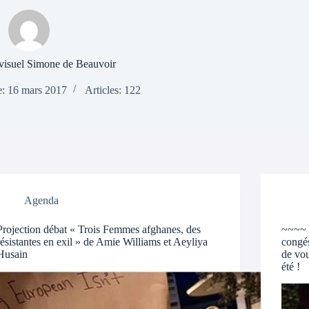
visuel Simone de Beauvoir
le: 16 mars 2017
Articles: 122
Agenda
Projection débat « Trois Femmes afghanes, des
~~~~ 
résistantes en exil » de Amie Williams et Aeyliya
congés
Husain
de vou
été !